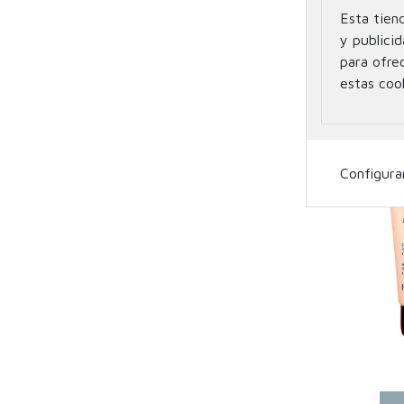
Esta tien
AVEN
y publicid
REPARA
para ofre
estas coo