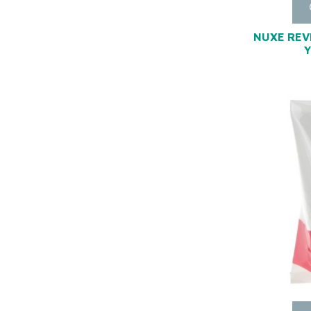
NUXE REV
Y