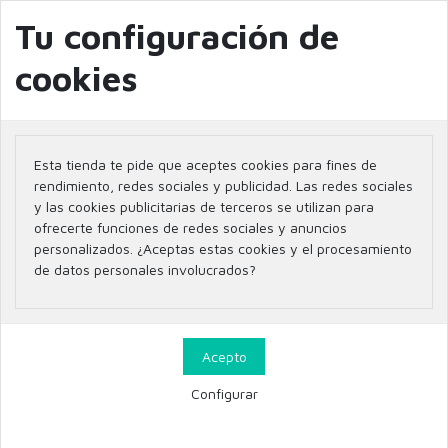
Gastos de envío
4,95€
/
GRATIS
a partir de 49€ | Envíos sólo a Península
Tu configuración de
info@farmaciaglobal.es
968501128
📣 OUTLET AL 25% DTO
Blog
cookies
✨ PROMOCIONES DE VERANO ✨ Aprovecha nuestros descuentos exclusivos
NIEVES ALVAREZ - 20% HASTA EL 31 DE JULIO
0
Esta tienda te pide que aceptes cookies para fines de
rendimiento, redes sociales y publicidad. Las redes sociales
Inicio
Parafarmacia
SUPLEMENTACIÓN
KOBHO
y las cookies publicitarias de terceros se utilizan para
ofrecerte funciones de redes sociales y anuncios
personalizados. ¿Aceptas estas cookies y el procesamiento
de datos personales involucrados?
KOBHO
23