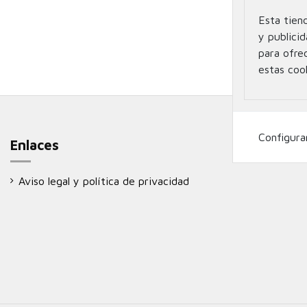
Esta tien
No hay pr
y publicid
para ofre
estas coo
Enlaces
Aviso legal y política de privacidad