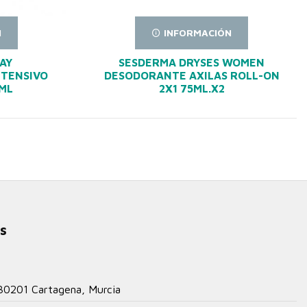
N
INFORMACIÓN
RAY
SESDERMA DRYSES WOMEN
NTENSIVO
DESODORANTE AXILAS ROLL-ON
ML
2X1 75ML.X2
s
 30201 Cartagena, Murcia