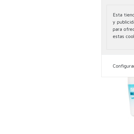
Esta tien
SVR SP
DESODORA
y publicid
para ofre
estas coo