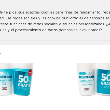
INFORMACIÓN
INFORMACIÓ
da te pide que aceptes cookies para fines de rendimiento, rede
IRIAL GEL LIMPIADOR
SVR SPIRIAL ANTI TRA
NTE 24H FRESCOR INTE
ROLL ON DUPLO 2 X
ad. Las redes sociales y las cookies publicitarias de terceros se 
400ML
certe funciones de redes sociales y anuncios personalizados. ¿
kies y el procesamiento de datos personales involucrados?