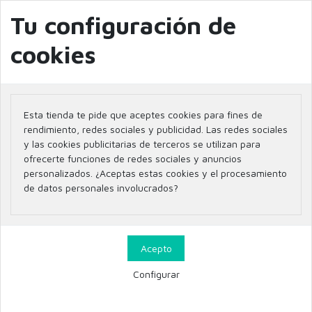
Gastos de envío
4,95€
/
GRATIS
a partir de 49€ | Envíos sólo a Península
Tu configuración de
info@farmaciaglobal.es
968501128
📣 OUTLET AL 25% DTO
Blog
cookies
✨ PROMOCIONES DE VERANO ✨ Aprovecha nuestros descuentos exclusivos
NIEVES ALVAREZ - 20% HASTA EL 31 DE JULIO
0
Esta tienda te pide que aceptes cookies para fines de
rendimiento, redes sociales y publicidad. Las redes sociales
Inicio
Parafarmacia
DERMOCOSMETICA
MASCARILLAS Y EXFOLIANTES
y las cookies publicitarias de terceros se utilizan para
ofrecerte funciones de redes sociales y anuncios
personalizados. ¿Aceptas estas cookies y el procesamiento
de datos personales involucrados?
MASCARILLAS Y EXFOLIANTES
Filtrar