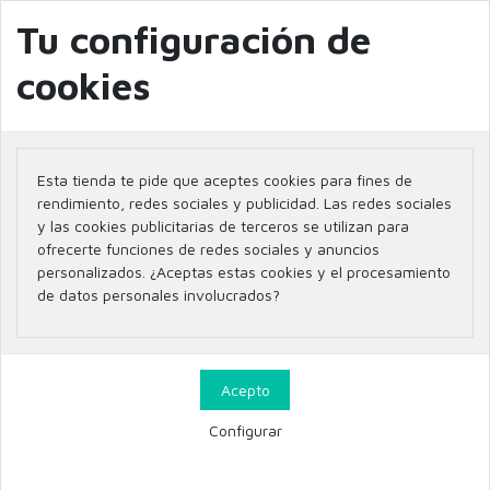
info@farmaciaglobal.es
968501128
Blog
Tu configuración de
cookies
Inicio
Parafarmacia
DERMOCOSMETICA
CREMAS Y SERUMS DE NOCHE
Esta tienda te pide que aceptes cookies para fines de
CREMAS Y SERUMS DE NOCHE
rendimiento, redes sociales y publicidad. Las redes sociales
y las cookies publicitarias de terceros se utilizan para
ofrecerte funciones de redes sociales y anuncios
personalizados. ¿Aceptas estas cookies y el procesamiento
de datos personales involucrados?
Filtrar