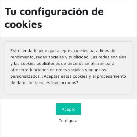
info@farmaciaglobal.es
968501128
Blog
Tu configuración de
cookies
Inicio
Marcas
KOBHO
Esta tienda te pide que aceptes cookies para fines de
Listado de productos por
rendimiento, redes sociales y publicidad. Las redes sociales
y las cookies publicitarias de terceros se utilizan para
marca KOBHO
ofrecerte funciones de redes sociales y anuncios
personalizados. ¿Aceptas estas cookies y el procesamiento
de datos personales involucrados?
24