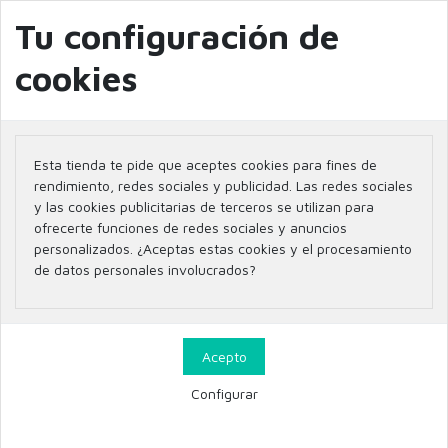
info@farmaciaglobal.es
968501128
Blog
Tu configuración de
cookies
Inicio
Marcas
GENOVE
Esta tienda te pide que aceptes cookies para fines de
Listado de productos por
rendimiento, redes sociales y publicidad. Las redes sociales
y las cookies publicitarias de terceros se utilizan para
marca GENOVE
ofrecerte funciones de redes sociales y anuncios
personalizados. ¿Aceptas estas cookies y el procesamiento
de datos personales involucrados?
1