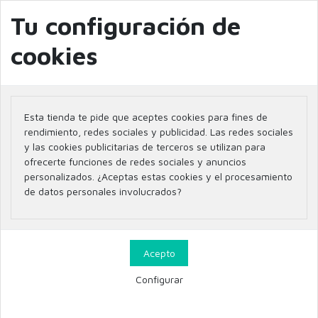
info@farmaciaglobal.es
968501128
Blog
Tu configuración de
cookies
Inicio
Marcas
SENSODYNE
Esta tienda te pide que aceptes cookies para fines de
Listado de productos por
rendimiento, redes sociales y publicidad. Las redes sociales
y las cookies publicitarias de terceros se utilizan para
marca SENSODYNE
ofrecerte funciones de redes sociales y anuncios
personalizados. ¿Aceptas estas cookies y el procesamiento
de datos personales involucrados?
No hay productos.
Enlaces
Contacta con