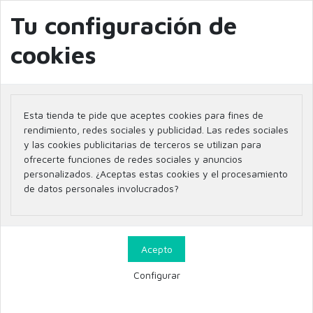
info@farmaciaglobal.es
968501128
Blog
Tu configuración de
cookies
Inicio
Marcas
BOTANICA PHARMA
Esta tienda te pide que aceptes cookies para fines de
Listado de productos por
rendimiento, redes sociales y publicidad. Las redes sociales
y las cookies publicitarias de terceros se utilizan para
marca BOTANICA PHARMA
ofrecerte funciones de redes sociales y anuncios
personalizados. ¿Aceptas estas cookies y el procesamiento
de datos personales involucrados?
2