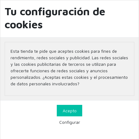
info@farmaciaglobal.es
968501128
Blog
Tu configuración de
cookies
Inicio
Marcas
OLYAN FARMA S.L.
Esta tienda te pide que aceptes cookies para fines de
Listado de productos por
rendimiento, redes sociales y publicidad. Las redes sociales
y las cookies publicitarias de terceros se utilizan para
marca OLYAN FARMA S.L.
ofrecerte funciones de redes sociales y anuncios
personalizados. ¿Aceptas estas cookies y el procesamiento
de datos personales involucrados?
6