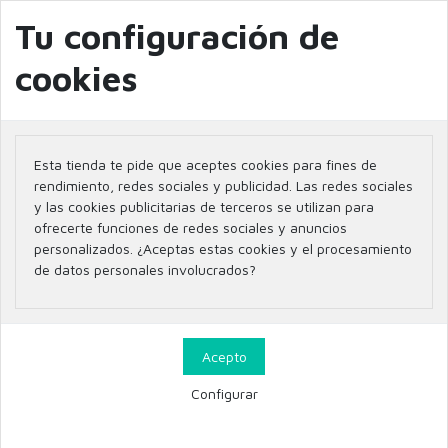
info@farmaciaglobal.es
968501128
Blog
Tu configuración de
cookies
Inicio
Marcas
ISDIN
Esta tienda te pide que aceptes cookies para fines de
Listado de productos por
rendimiento, redes sociales y publicidad. Las redes sociales
y las cookies publicitarias de terceros se utilizan para
marca ISDIN
ofrecerte funciones de redes sociales y anuncios
personalizados. ¿Aceptas estas cookies y el procesamiento
de datos personales involucrados?
24